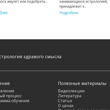
ога амулет или подобрать...
занимающихся астрологией,
принадлежит к...
бнее
Подробнее
стрология здравого смысла
ение
Полезные материалы
вления
Видеолекции
ый процесс
Литература
амма обучения
Статьи
О ценах