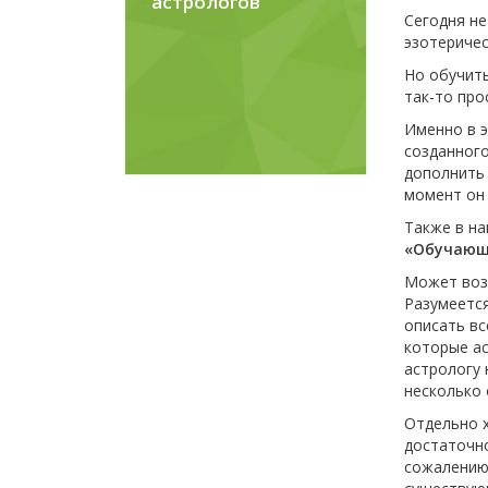
астрологов
Сегодня не
эзотеричес
Но обучить
так-то про
Именно в э
созданного
дополнить 
момент он 
Также в н
«Обучающ
Может возн
Разумеется
описать вс
которые ас
астрологу 
несколько 
Отдельно х
достаточно
сожалению,