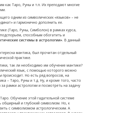
м как Таро, Руны и т.п. Их преподают многие
ми.
ющего одним из символических «языков» – не
рдинат» и гармонично дополнить ее.
е (Таро, Руны, Симболон) в рамках курса,
 подспорьем, способным обогатить и
тические системы в астрологии»
. В данный
нтересна мантика, был прочитан отдельный
ической практике.
тики, так ли необходимо им обучение мантике?
олический язык, с помощью которого можно
им происходит. Но есть ряд вопросов, на
а – Таро, Руны и т.д. Ну, и кроме того, часто
 за рамки астрологии и посмотреть на задачу
 Таро. Обучение этой гадательной системе
 обширный и глубокий символизм. Но, к
авить с символизмом астрологическим. А