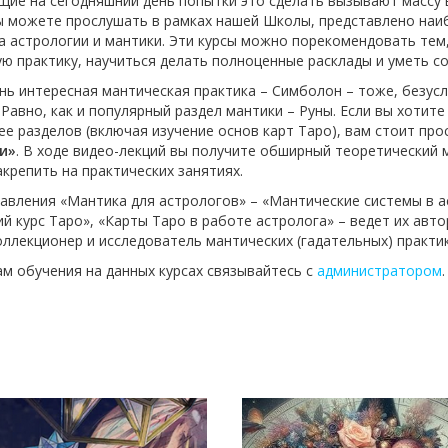
ие на сегодняшний день попытки это сделать вызывают массу в
ы можете прослушать в рамках нашей Школы, представлено наи
 астрологии и мантики. Эти курсы можно порекомендовать тем,
ю практику, научиться делать полноценные расклады и уметь со
нь интересная мантическая практика – Симболон – тоже, безус
 Равно, как и популярный раздел мантики – Руны. Если вы хотит
ее разделов (включая изучение основ карт Таро), вам стоит пр
и»
. В ходе видео-лекций вы получите обширный теоретический
акрепить на практических занятиях.
авления «Мантика для астрологов» – «Мантические системы в а
 курс Таро», «Карты Таро в работе астролога» – ведет их авт
оллекционер и исследователь мантических (гадательных) практи
м обучения на данных курсах связывайтесь с
администратором
.