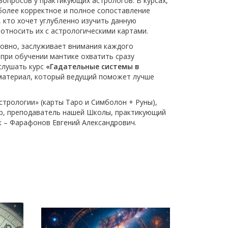
опросов у практикующих астрологов. В курсах,
более корректное и полное сопоставление
 кто хочет углубленно изучить данную
относить их с астрологическими картами.
ловно, заслуживает внимания каждого
е при обучении мантике охватить сразу
ослушать курс
«Гадательные системы в
 материал, который ведущий поможет лучше
стрологии» (карты Таро и Симболон + Руны),
ор, преподаватель нашей Школы, практикующий
к – Фарафонов Евгений Александрович.