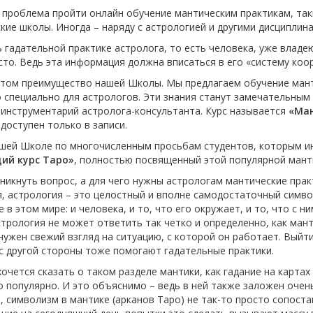
 проблема пройти онлайн обучение мантическим практикам, таки
кие школы. Иногда – наряду с астрологией и другими дисциплина
 гадательной практике астролога, то есть человека, уже владе
сто. Ведь эта информация должна вписаться в его «систему коо
том преимущество нашей Школы. Мы предлагаем обучение мантик
 специально для астрологов. Эти знания станут замечательным
инструментарий астролога-консультанта. Курс называется
«Ман
доступен только в записи.
ашей Школе по многочисленным просьбам студентов, которым и
ий курс Таро»
, полностью посвященный этой популярной мант
икнуть вопрос, а для чего нужны астрологам мантические прак
, астрология – это целостный и вполне самодостаточный симв
е в этом мире: и человека, и то, что его окружает, и то, что с н
трология не может ответить так четко и определенно, как мантик
нужен свежий взгляд на ситуацию, с которой он работает. Выйти
с другой стороны тоже помогают гадательные практики.
очется сказать о таком разделе мантики, как гадание на картах
 популярно. И это объяснимо – ведь в ней также заложен очень
 символизм в мантике (арканов Таро) не так-то просто сопост