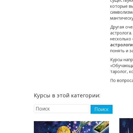
существующ
которые в
символизма
мантическу
Другая оче
астролога.
несколько 
астрологи
понять и з
Курсы напр
«Обучающий
таролог, к
По вопроса
Курсы в этой категории: