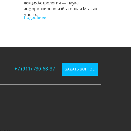
лекция ​Астрология — наука
информационно избыточная.Мы так
много...
Подробнее
+7 (911) 730-68-37
ЗАДАТЬ ВОПРОС