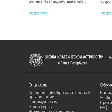
система. Взаимодействие с ней -...
астрол
Подробнее
Подро
А
О школе
Обуч
Сведения об образовательной
Напра
организации
Учебн
Преимущества
Прогр
Наши курсы
FAQ
Ведущие и сотрудники