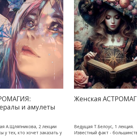
РОМАГИЯ:
Женская АСТРОМА
ералы и амулеты
я А.Щляпникова, 2 лекции
Ведущая Т.Белоус, 1 лекция.
ы у тех, кто хочет заказать у
Известный факт - большинст