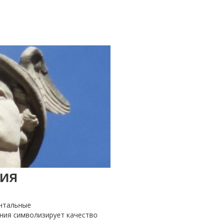
рия
ентальные
ния символизирует качество