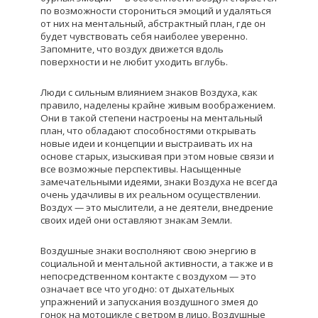
по возможности сторониться эмоций и удаляться
от них на ментальный, абстрактный план, где он
будет чувствовать себя наиболее уверенно.
Запомните, что воздух движется вдоль
поверхности и не любит уходить вглубь.
Люди с сильным влиянием знаков Воздуха, как
правило, наделены крайне живым воображением.
Они в такой степени настроены на ментальный
план, что обладают способностями открывать
новые идеи и концепции и выстраивать их на
основе старых, изыскивая при этом новые связи и
все возможные перспективы. Насыщенные
замечательными идеями, знаки Воздуха не всегда
очень удачливы в их реальном осуществлении.
Воздух — это мыслители, а не деятели, внедрение
своих идей они оставляют знакам Земли.
Воздушные знаки восполняют свою энергию в
социальной и ментальной активности, а также и в
непосредственном контакте с воздухом — это
означает все что угодно: от дыхательных
упражнений и запускания воздушного змея до
гонок на мотоцикле с ветром в лицо. Воздушные