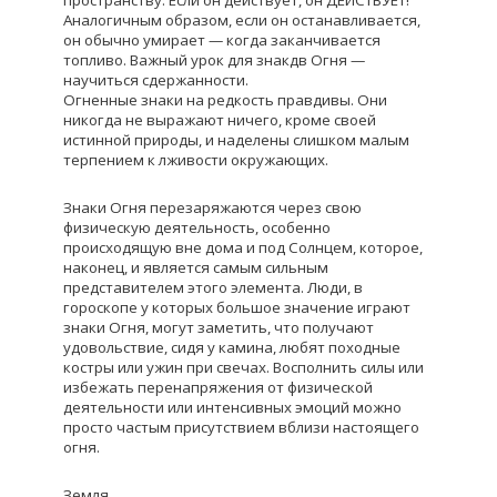
Аналогичным образом, если он останавливается,
он обычно умирает — когда заканчивается
топливо. Важный урок для знакдв Огня —
научиться сдержанности.
Огненные знаки на редкость правдивы. Они
никогда не выражают ничего, кроме своей
истинной природы, и наделены слишком малым
терпением к лживости окружающих.
Знаки Огня перезаряжаются через свою
физическую деятельность, особенно
происходящую вне дома и под Солнцем, которое,
наконец, и является самым сильным
представителем этого элемента. Люди, в
гороскопе у которых большое значение играют
знаки Огня, могут заметить, что получают
удовольствие, сидя у камина, любят походные
костры или ужин при свечах. Восполнить силы или
избежать перенапряжения от физической
деятельности или интенсивных эмоций можно
просто частым присутствием вблизи настоящего
огня.
Земля