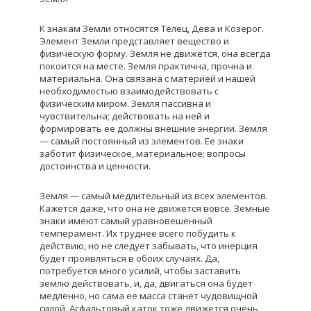
К знакам Земли относятся Телец, Дева и Козерог.
Элемент Земли представляет вещество и
физическую форму. Земля не движется, она всегда
покоится на месте. Земля практична, прочна и
материальна. Она связана с материей и нашей
необходимостью взаимодействовать с
физическим миром. Земля пассивна и
чувствительна; действовать на ней и
формировать ее должны внешние энергии. Земля
— самый постоянный из элементов. Ее знаки
заботит физическое, материальное; вопросы
достоинства и ценности.
Земля — самый медлительный из всех элементов.
Кажется даже, что она не движется вовсе. Земные
знаки имеют самый уравновешенный
темперамент. Их труднее всего побудить к
действию, но не следует забывать, что инерция
будет проявляться в обоих случаях. Да,
потребуется много усилий, чтобы заставить
землю действовать, и, да, двигаться она будет
медленно, но сама ее масса станет чудовищной
силой. Асфальтовый каток тоже движется очень