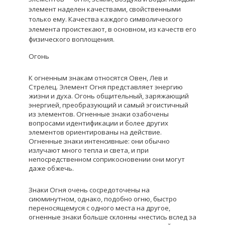
элемент наделен качествами, свойственными
только ему. Качества каждого символического
элемента проистекают, в основном, из качеств его
физического воплощения.
Огонь
К огненным знакам относятся Овен, Лев и
Стрелец. Элемент Огня представляет энергию
жизни и духа. Огонь общительный, заряжающий
энергией, преобразующий и самый эгоистичный
из элементов. Огненные знаки озабочены
вопросами идентификации и более других
элементов ориентированы на действие.
Огненные знаки интенсивные: они обычно
излучают много тепла и света, и при
непосредственном соприкосновении они могут
даже обжечь.
Знаки Огня очень сосредоточены на
сиюминутном, однако, подобно огню, быстро
переносящемуся с одного места на другое,
огненные знаки больше склонны «нестись вслед за