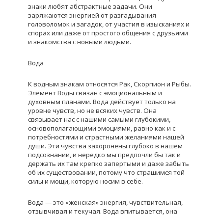
знаки любят абстрактные задачи. Они
заряжаются энергией от разгадывания
головоломок и загадок, от участия в изысканиях и
спорах или даже от простого общения с друзьями
и знакомства с новыми людьми.
Вода
К водным знакам относятся Рак, Скорпион и Рыбы.
Элемент Воды связан с эмоциональным и
духовным планами. Вода действует только на
уровне чувств, но не всяких чувств. Она
связывает нас с нашими самыми глубокими,
основополагающими эмоциями, равно как и с
потребностями и страстными желаниями нашей
души. Эти чувства захоронены глубоко в нашем
подсознании, и нередко мы предпочли бы так и
держать их там крепко запертыми и даже забыть
об их существовании, потому что страшимся той
силы и мощи, которую носим в себе.
Вода — это «женская» энергия, чувствительная,
отзывчивая и текучая. Вода впитывается, она