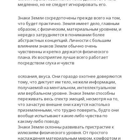
медленно, но не следует игнорировать его.
Знаки Земли сосредоточены прежде всего на том,
что будет практично. Земля имеет дело, главным
образом, с физическим, материальным уровнем, и
нередко затрудняется в понимании более
абстрактных концепций. Личности с большим
влиянием знаков Земли обычно очень
чувственны и крепко держатся физического
плана. Их восприятие лучше всего работает
посредством слуха и чувств
осязания, вкуса. Они гораздо охотнее доверяются
тому, что диктует им тело, нежели информации,
получаемой на ментальном, интеллектуальном
или вербальном уровне. Знаки Земли способны
переживать весь спектр эмоций, несмотря на то,
что зачастую внешне они кажутся настолько
приземленными, что трудно поверить, будто они
вообще испытывают какие-либо чувства по
какому-либо поводу.
Знаки Земли склонны развивать пристрастие к
иллюзиям физического уровня. От простого
наслаждения материальным миром, комфортом и