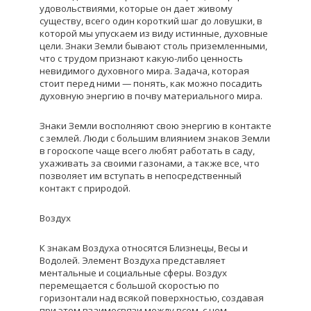
удовольствиями, которые он дает живому
существу, всего один короткий шаг до ловушки, в
которой мы упускаем из виду истинные, духовные
цели. Знаки Земли бывают столь приземленными,
что с трудом признают какую-либо ценность
невидимого духовного мира. Задача, которая
стоит перед ними — понять, как можно посадить
духовную энергию в почву материального мира.
Знаки Земли восполняют свою энергию в контакте
с землей. Люди с большим влиянием знаков Земли
в гороскопе чаще всего любят работать в саду,
ухаживать за своими газонами, а также все, что
позволяет им вступать в непосредственный
контакт с природой.
Воздух
К знакам Воздуха относятся Близнецы, Весы и
Водолей. Элемент Воздуха представляет
ментальные и социальные сферы. Воздух
перемещается с большой скоростью по
горизонтали над всякой поверхностью, создавая
при этом взаимосвязи между всем, с чем