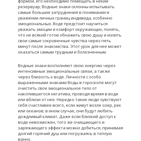
формой, его необходимо помещать в некий
резервуар; Водные знаки склонны испытывать
самые большие затруднения в понимании и
уважении личных границ индивида, особенно
эмоциональных. Воде предстоит научиться
уважать эмоции и комфорт окружающих, понять,
что не всякий готов обнажить свою душу и излить
свои самые сокровенные чувства через пять
минут после знакомства. Этот урок для нее может
оказаться самым трудным и болезненным.
Водные знаки восполняют свою энергию через
интенсивные эмоциональные связи, а также
через близость к воде. Личности с особо
выраженными знаками Воды в гороскопе могут
очистить свое эмоциональное тело от
накопившегося негатива, проводя время в воде
или вблизи от нее. Нередко такие люди чувствуют
себя счастливее всего, если живут возле озер, рек
или океанов; в ином случае, они будут любить
дождливый климат. Даже если близкий доступ к
воде невозможен, того же очищающего и
заряжающего эффекта можно добиться, принимая
долгий горячий душ или погружаясь в теплую
ванну.