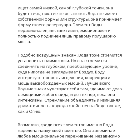
ищет самой низкой, самой глубокой точки, она
будет течь, пока ее не остановят. Вода не имеет
собственной формы или структуры, она принимает
форму своего резервуара. Элемент Воды
нерационален, инстинктивен, эмоционален и
полностью подчинен лишь правому полушарию
мозга.
Подобно воздушным знакам, Вода тоже стремится
установить взаимосвязи. Но она стремится
соединять на глубоком, преобразующем уровне,
куда никогда не заглядывает Воздух. Воду
интересуют вопросы исцеления, коррекции и
мощь высвобождаемых эмоций. Лучше всего
Водные знаки чувствуют себя там, где имеют дело
с эмоциями любого вида, и до тех пор, пока они
интенсивны. Стремление объединять и излишняя
драматичность подхода свойственна Воде так же,
как и Огню.
Возможно, среди всех элементов именно Вода
наделена наилучшей памятью. Она запоминает
любое эмоциональное переживание, независимо