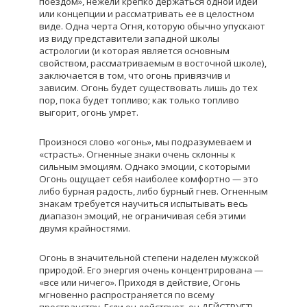
поездом», нежели крепко держаться одной идеи
или концепции и рассматривать ее в целостном
виде. Одна черта Огня, которую обычно упускают
из виду представители западной школы
астрологии (и которая является основным
свойством, рассматриваемым в восточной школе),
заключается в том, что огонь привязчив и
зависим. Огонь будет существовать лишь до тех
пор, пока будет топливо; как только топливо
выгорит, огонь умрет.
Произнося слово «огонь», мы подразумеваем и
«страсть». Огненные знаки очень склонны к
сильным эмоциям. Однако эмоции, с которыми
Огонь ощущает себя наиболее комфортно — это
либо бурная радость, либо бурный гнев. Огненным
знакам требуется научиться испытывать весь
диапазон эмоций, не ограничивая себя этими
двумя крайностями.
Огонь в значительной степени наделен мужской
природой. Его энергия очень концентрирована —
«все или ничего». Приходя в действие, Огонь
мгновенно распространяется по всему
пространству. Если он действует, он ДЕЙСТВУЕТ!