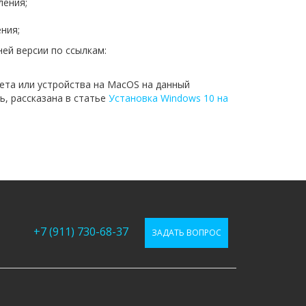
ления;
ния;
ей версии по ссылкам:
ета или устройства на MacOS на данный
, рассказана в статье
Установка Windows 10 на
+7 (911) 730-68-37
ЗАДАТЬ ВОПРОС