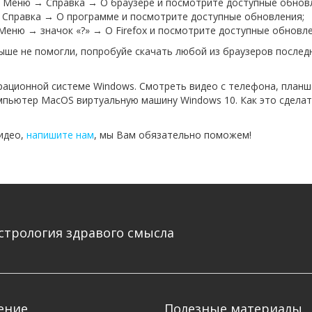
е Меню → Справка → О браузере и посмотрите доступные обнов
 Справка → О программе и посмотрите доступные обновления;
е Меню → значок «?» → О Firefox и посмотрите доступные обновле
выше не помогли, попробуйе скачать любой из браузеров последн
рационной системе Windows. Смотреть видео с телефона, планш
пьютер MacOS виртуальную машину Windows 10. Как это сделать
видео,
напишите нам
, мы Вам обязательно поможем!
стрология здравого смысла
ение
Полезные материалы