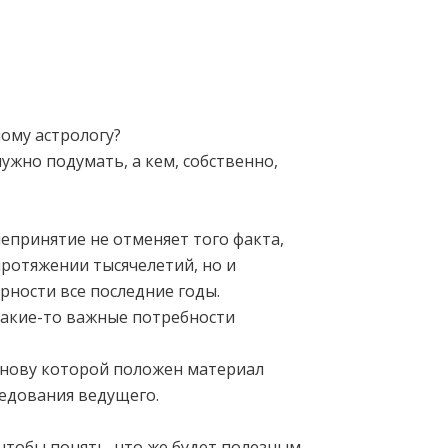
ному астрологу?
ужно подумать, а кем, собственно,
непринятие не отменяет того факта,
протяжении тысячелетий, но и
рности все последние годы.
 какие-то важные потребности
основу которой положен материал
ледования ведущего.
 чтобы понять, что же будет полезным