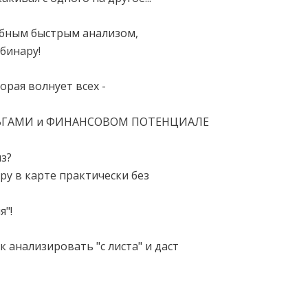
обным быстрым анализом,
бинару!
орая волнует всех -
ЕНЬГАМИ и ФИНАНСОВОМ ПОТЕНЦИАЛЕ
з?
у в карте практически без
я"!
к анализировать "с листа" и даст