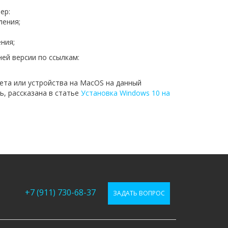
ер:
ления;
ния;
ей версии по ссылкам:
ета или устройства на MacOS на данный
, рассказана в статье
Установка Windows 10 на
+7 (911) 730-68-37
ЗАДАТЬ ВОПРОС