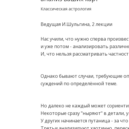
Классическая астрология
Ведущая И.Шульгина, 2 лекции
Нас учили, что нужно сперва произве
и уже потом - анализировать различн
И, что нельзя рассматривать частнос
Однако бывают случаи, требующие о
суждений по определённой теме.
Но далеко не каждый может сориентир
Некоторые сразу "ныряют" в детали, 
У других начинается путаница - за ч
Третьи анализируют хаотично, переска