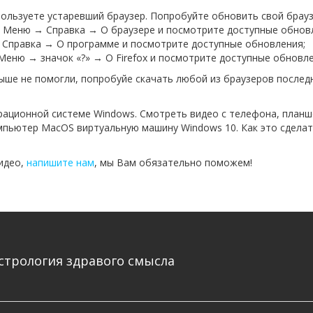
спользуете устаревший браузер. Попробуйте обновить свой брауз
е Меню → Справка → О браузере и посмотрите доступные обнов
 Справка → О программе и посмотрите доступные обновления;
е Меню → значок «?» → О Firefox и посмотрите доступные обновле
выше не помогли, попробуйе скачать любой из браузеров последн
рационной системе Windows. Смотреть видео с телефона, планш
пьютер MacOS виртуальную машину Windows 10. Как это сделать
видео,
напишите нам
, мы Вам обязательно поможем!
стрология здравого смысла