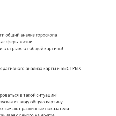
сти общий анализ гороскопа
ые сферы жизни.
ти в отрыве от общей картины!
перативного анализа карты и БЫСТРЫХ
оваться в такой ситуации!
упуская из виду общую картину
то отвечают различные показатели
кивая с одного на другое...