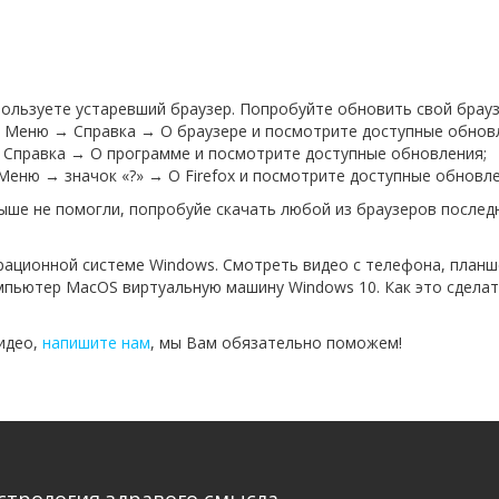
спользуете устаревший браузер. Попробуйте обновить свой брауз
е Меню → Справка → О браузере и посмотрите доступные обнов
 Справка → О программе и посмотрите доступные обновления;
е Меню → значок «?» → О Firefox и посмотрите доступные обновле
выше не помогли, попробуйе скачать любой из браузеров последн
рационной системе Windows. Смотреть видео с телефона, планш
пьютер MacOS виртуальную машину Windows 10. Как это сделать
видео,
напишите нам
, мы Вам обязательно поможем!