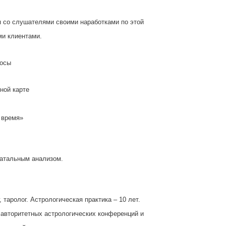
 со слушателями своими наработками по этой
ми клиентами.
росы
ной карте
ё время»
натальным анализом.
 таролог. Астрологическая практика – 10 лет.
авторитетных астрологических конференций и