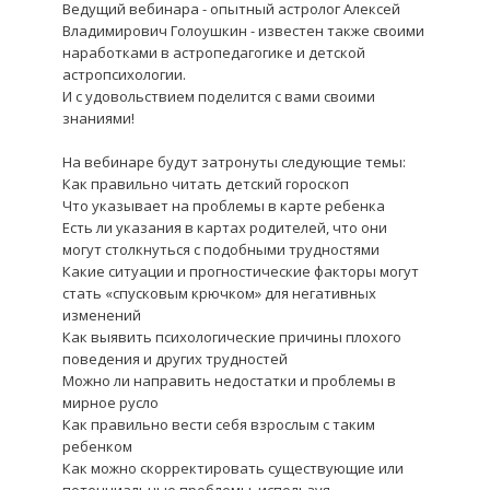
Ведущий вебинара - опытный астролог Алексей
Владимирович Голоушкин - известен также своими
наработками в астропедагогике и детской
астропс
их
ологии.
И с удовольствием поделится с вами своими
знаниями!
На вебинаре будут затронуты следующие темы:
Как правильно читать детский гороскоп
Что указывает на проблемы в карте ребенка
Есть ли указания в картах родителей, что они
могут столкнуться с подобными трудностями
Какие ситуации и прогностические факторы могут
стать «спусковым крючком» для негативных
изменений
Как выявить пс
их
ологические причины плохого
поведения и друг
их
трудностей
Можно ли направить недостатки и проблемы в
мирное русло
Как правильно вести себя взрослым с таким
ребенком
Как можно скорректировать существующие или