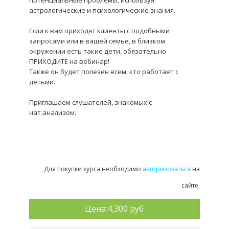
потенциальные проблемы, используя
астрологические и пс
их
ологические знания.
Если к вам пр
их
одят клиенты с подобными
запросами или в вашей семье, в близком
окружении есть такие дети, обязательно
ПР
ИХ
ОДИТЕ на вебинар!
Также он будет полезен всем, кто работает с
детьми.
Приглашаем слушателей, знакомых с
нат.анализом.
Для покупки курса необходимо
авторизоваться
на
сайте.
Цена:
4,300 руб