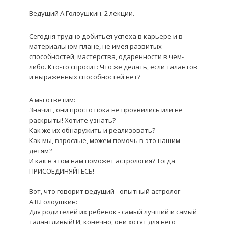
Ведущий А.Голоушкин. 2 лекции.
Сегодня трудно добиться успеха в карьере и в
материальном плане, не имея развитых
способностей, мастерства, одаренности в чем-
либо. Кто-то спросит: Что же делать, если талантов
и выраженных способностей нет?
А мы ответим:
Значит, они просто пока не проявились или не
раскрыты! Хотите узнать?
Как же их обнаружить и реализовать?
Как мы, взрослые, можем помочь в это нашим
детям?
И как в этом нам поможет астрология? Тогда
ПРИСОЕДИНЯЙТЕСЬ!
Вот, что говорит ведущий - опытный астролог
А.В.Голоушкин:
Для родителей их ребенок - самый лучший и самый
талантливый! И, конечно, они хотят для него