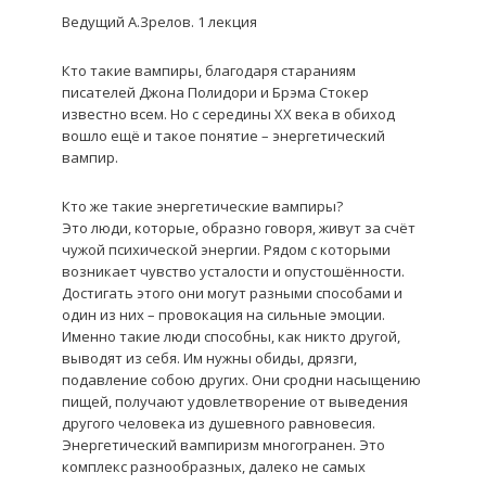
Ведущий А.Зрелов. 1 лекция
Кто так
и
е вампиры, благодаря стараниям
писателей Джона Полидори и Брэма Стокер
известно всем. Но с середины XX века в обиход
вошло ещё и такое понятие – энергетический
вампир.
Кто же такие энергетические вампиры?
Это люди, которые, образно говоря, живут за счёт
чужой психической энергии. Рядом с которыми
возникает чувство усталости и опустошённости.
Достигать этого они могут разными способами и
один из них – провокация на сильные эмоции.
Именно такие люди способны, как никто другой,
выводят из себя. Им нужны обиды, дрязги,
подавление собою других. Они сродни насыщению
пищей, получают удовлетворение от выведения
другого человека из душевного равновесия.
Энергетический вампиризм многогранен. Это
комплекс разнообразных, далеко не самых