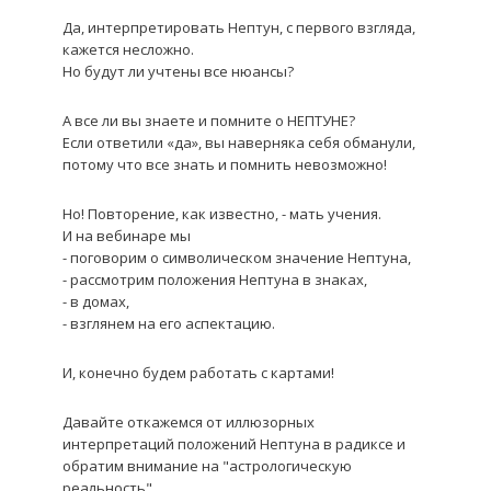
Да, интерпретировать Нептун, с первого взгляда,
кажется несложно.
Но будут ли учтены все нюансы?
А все ли вы знаете и помните о НЕПТУНЕ?
Если ответили «да», вы наверняка себя обманули,
потому что все знать и помнить невозможно!
Но! Повторение, как известно, - мать учения.
И на вебинаре мы
- поговорим о симво
ли
ческом значение Нептуна,
- рассмотрим положения Нептуна в знаках,
- в домах,
- взглянем на его аспектацию.
И, конечно будем работать с картами!
Давайте откажемся от иллюзорных
интерпретаций положений Нептуна в радиксе и
обратим внимание на "астрологическую
реальность".