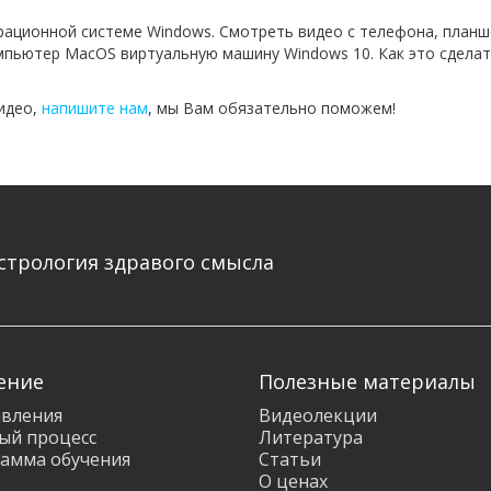
рационной системе Windows. Смотреть видео с телефона, планш
пьютер MacOS виртуальную машину Windows 10. Как это сделать
видео,
напишите нам
, мы Вам обязательно поможем!
стрология здравого смысла
ение
Полезные материалы
вления
Видеолекции
ый процесс
Литература
амма обучения
Статьи
О ценах