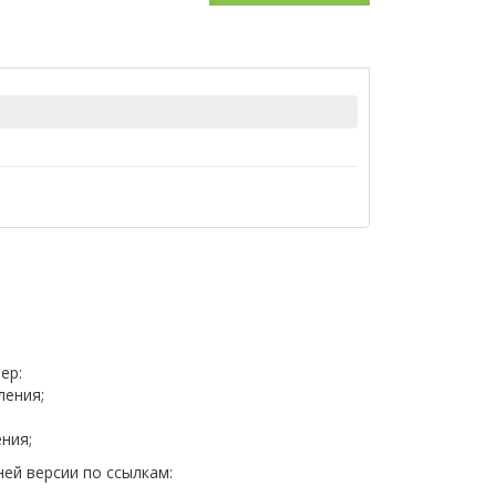
ер:
ления;
ния;
ей версии по ссылкам: