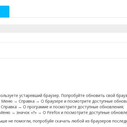
спользуете устаревший браузер. Попробуйте обновить свой брауз
е Меню → Справка → О браузере и посмотрите доступные обнов
 Справка → О программе и посмотрите доступные обновления;
е Меню → значок «?» → О Firefox и посмотрите доступные обновле
выше не помогли, попробуйе скачать любой из браузеров последн