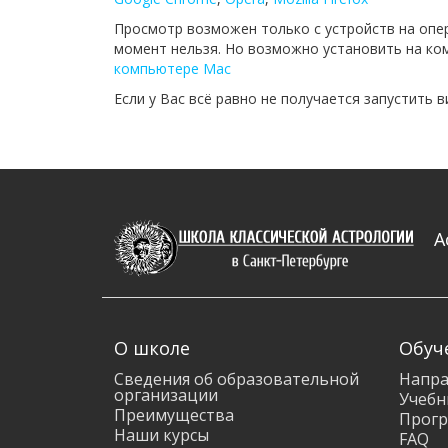
Просмотр возможен только с устройств на опе
момент нельзя. Но возможно установить на ком
компьютере Mac
Если у Вас всё равно не получается запустить 
А
О школе
Обуч
Сведения об образовательной
Напра
организации
Учебн
Преимущества
Прогр
Наши курсы
FAQ