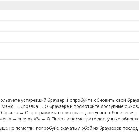
спользуете устаревший браузер. Попробуйте обновить свой брауз
е Меню → Справка → О браузере и посмотрите доступные обнов
 Справка → О программе и посмотрите доступные обновления;
е Меню → значок «?» → О Firefox и посмотрите доступные обновле
выше не помогли, попробуйе скачать любой из браузеров последн