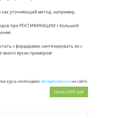
 как уточняющий метод, например,
етодов при РЕКТИФИКАЦИИ с большой
дения
ботать с фирдарами, синтезировать их с
е много ярких примеров!
упки курса необходимо
авторизоваться
на сайте.
Цена:
3,800 руб