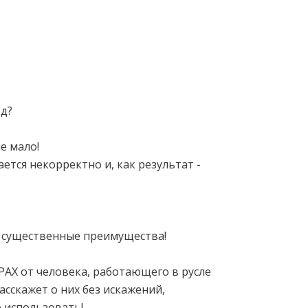
од?
е мало!
ется некорректно и, как результат -
т существенные преимущества!
АХ от человека, работающего в русле
сскажет о них без искажений,
 использовать!