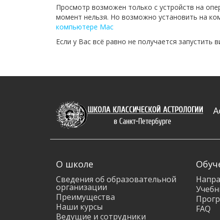
Просмотр возможен только с устройств на опе
момент нельзя. Но возможно установить на ком
компьютере Mac
Если у Вас всё равно не получается запустить 
А
О школе
Обуч
Сведения об образовательной
Напра
организации
Учебн
Преимущества
Прогр
Наши курсы
FAQ
Ведущие и сотрудники