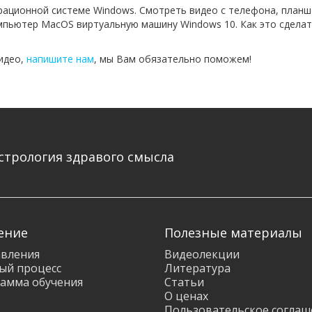
рационной системе Windows. Смотреть видео с телефона, планш
пьютер MacOS виртуальную машину Windows 10. Как это сделать
видео,
напишите нам
, мы Вам обязательно поможем!
стрология здравого смысла
ение
Полезные материалы
вления
Видеолекции
ый процесс
Литература
амма обучения
Статьи
О ценах
Пользовательское соглаш