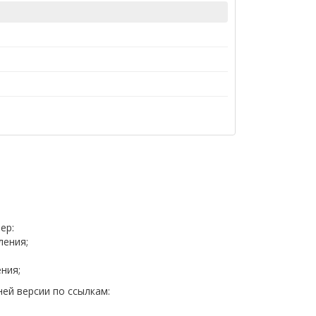
ер:
ления;
ния;
ей версии по ссылкам: