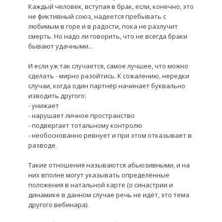
Каждый чело
в
ек, вступая в брак, если, конечно, это
не фиктивный союз, надеется пребывать с
любимым в горе и в радости, пока не разлучит
смерть. Но надо ли говорить, что не всегда браки
бывают удачными...
И если уж так случается, самое лучшее, что можно
сделать - мирно разойтись. К сожалению, нередки
случаи, когда один партнёр начинает буквально
изводить другого:
- унижает
- нарушает личное пространство
- подвергает тотальному контролю
- необоснованно ревнует и при этом отказывает в
разводе.
Такие отношения называются абьюзивными, и на
них вполне могут указывать определённые
положения в натальной карте (о синастрии и
динамике в данном случае речь не идёт, это тема
другого вебинара).