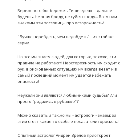
Береженого бог бережет. Тише едешь - дальше
будешь. Не зная броду, не суйся в воду... Всем нам
знакомы эти пословицы про осторожность!
"Лучше перебдеть, чем недобдеть" - из этой же
серии.
Но все мы знаем людей, для которых, похоже, эти
правила не работают! Неосторожность им сходит с
рук, в рискованных ситуациях им всегда везет и в
самый последний момент им удается избежать
опасности!
Неужели они являются любимчиками судьбы? Или
просто "родились в рубашке"?
Можно сказать и так,но мы - астрологи - знаем: за
этим стоят какие-то особые показатели гороскопа!
Опытный астролог Андрей Зрелов приоткроет